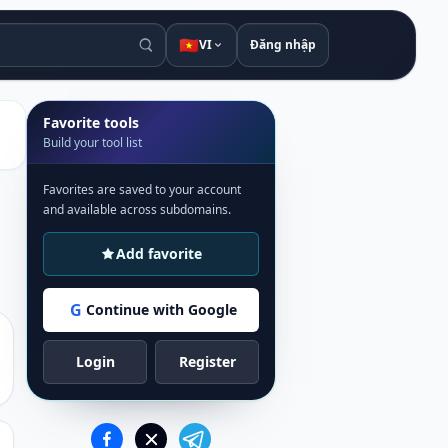
🇻🇳
VI
Đăng nhập
Favorite tools
Build your tool list
Favorites are saved to your account
and available across subdomains.
Add favorite
G
Continue with Google
Login
Register