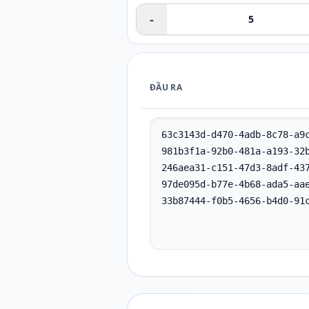
-
ĐẦU RA