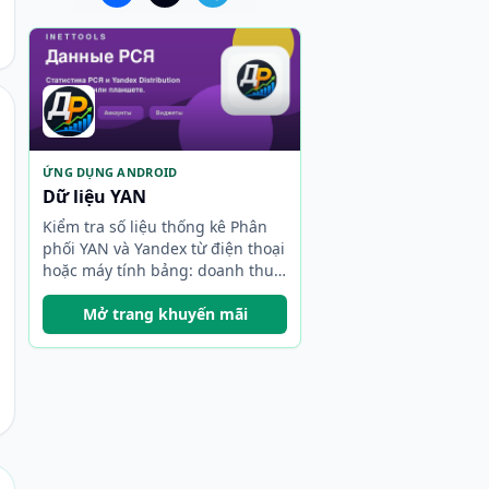
ỨNG DỤNG ANDROID
Dữ liệu YAN
Kiểm tra số liệu thống kê Phân
phối YAN và Yandex từ điện thoại
hoặc máy tính bảng: doanh thu,
thời gian, tài khoản, tự động làm
mới và tiện ích.
Mở trang khuyến mãi