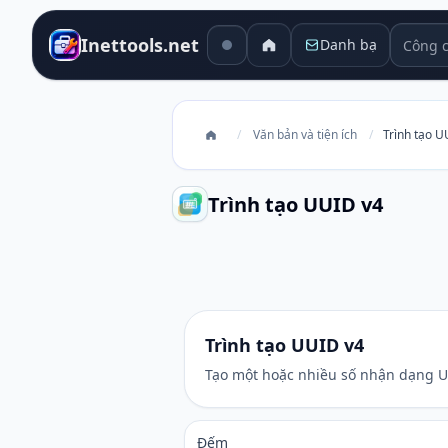
Công cụ
Inettools.net
Danh bạ
/
Văn bản và tiện ích
/
Trình tạo U
Trình tạo UUID v4
Trình tạo UUID v4
Trình tạo UUID v4
Tạo một hoặc nhiều số nhận dạng UU
Đếm