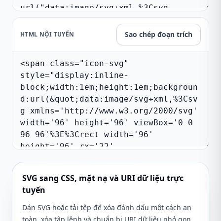
Sao chép đoạn trích
HTML NỘI TUYẾN
SVG sang CSS, mặt nạ và URI dữ liệu trực
tuyến
Dán SVG hoặc tải tệp để xóa đánh dấu một cách an
toàn, xóa tập lệnh và chuẩn bị URI dữ liệu nhỏ gọn.