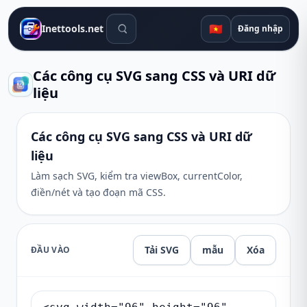
Công cụ tìm kiếm
🇻🇳
Inettools.net
Đăng nhập
Các công cụ SVG sang CSS và URI dữ
liệu
Các công cụ SVG sang CSS và URI dữ
liệu
Làm sạch SVG, kiểm tra viewBox, currentColor,
điền/nét và tạo đoạn mã CSS.
Tải SVG
mẫu
Xóa
ĐẦU VÀO