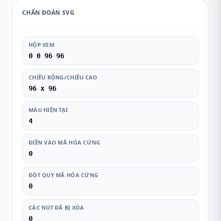
CHẨN ĐOÁN SVG
HỘP XEM
0 0 96 96
CHIỀU RỘNG/CHIỀU CAO
96 x 96
MÀU HIỆN TẠI
4
ĐIỀN VÀO MÃ HÓA CỨNG
0
ĐỘT QUỴ MÃ HÓA CỨNG
0
CÁC NÚT ĐÃ BỊ XÓA
0