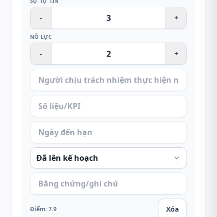
SỰ TỰ TIN
-
+
NỖ LỰC
-
+
Xóa
Điểm
:
7.9