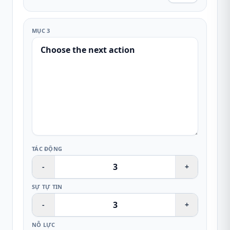
MỤC 3
TÁC ĐỘNG
-
+
SỰ TỰ TIN
-
+
NỖ LỰC