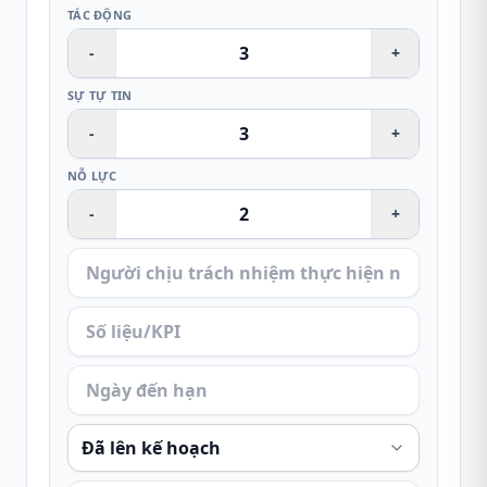
TÁC ĐỘNG
-
+
SỰ TỰ TIN
-
+
NỖ LỰC
-
+