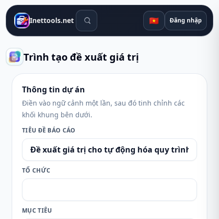
Công cụ tìm kiếm
🇻🇳
Inettools.net
Đăng nhập
Trình tạo đề xuất giá trị
Thông tin dự án
Điền vào ngữ cảnh một lần, sau đó tinh chỉnh các
khối khung bên dưới.
TIÊU ĐỀ BÁO CÁO
TỔ CHỨC
MỤC TIÊU