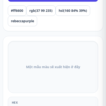
#ff6600
rgb(37 99 235)
hsl(160 84% 39%)
rebeccapurple
Một mẫu màu sẽ xuất hiện ở đây
HEX