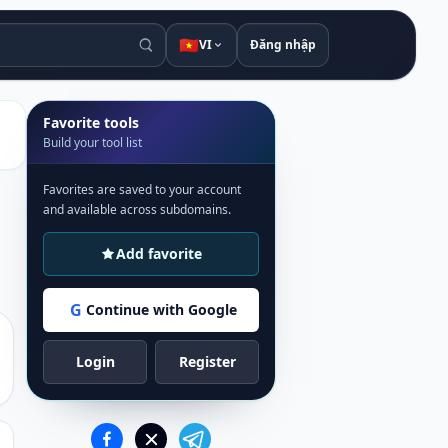
🇻🇳
VI
Đăng nhập
Favorite tools
Build your tool list
Favorites are saved to your account
and available across subdomains.
Add favorite
G
Continue with Google
Login
Register