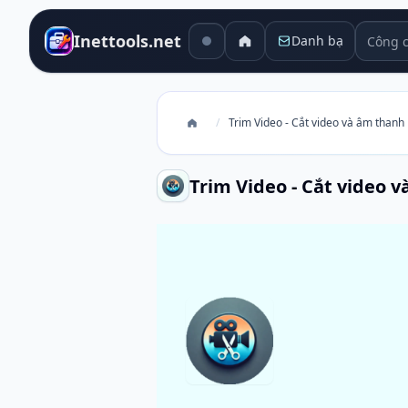
Công cụ
Inettools.net
Danh bạ
/
Trim Video - Cắt video và âm thanh
Trim Video - Cắt video 