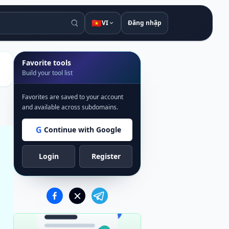
🇻🇳
VI
Đăng nhập
Favorite tools
Build your tool list
Favorites are saved to your account
and available across subdomains.
G
Continue with Google
Login
Register