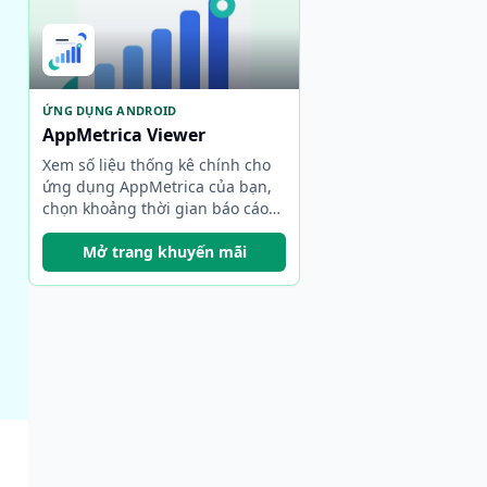
ỨNG DỤNG ANDROID
AppMetrica Viewer
Xem số liệu thống kê chính cho
ứng dụng AppMetrica của bạn,
chọn khoảng thời gian báo cáo
và chuyển đổi nhanh chóng giữa
các dự án và tài khoản.
Mở trang khuyến mãi