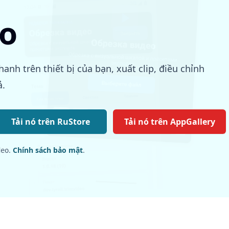
eo
hanh trên thiết bị của bạn, xuất clip, điều chỉnh
ả.
Tải nó trên RuStore
Tải nó trên AppGallery
.
Chính sách bảo mật
.
deo