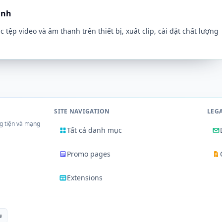
anh
tệp video và âm thanh trên thiết bị, xuất clip, cài đặt chất lượng
SITE NAVIGATION
LEG
g tiện và mạng
Tất cả danh mục
Promo pages
Extensions
u