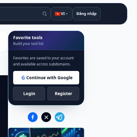
🇻🇳
VI
Đăng nhập
Favorite tools
Build your tool list
Favorites are saved to your account
and available across subdomains.
G
Continue with Google
Login
Register