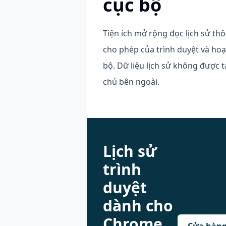
cục bộ
Tiện ích mở rộng đọc lịch sử th
cho phép của trình duyệt và ho
bộ. Dữ liệu lịch sử không được t
chủ bên ngoài.
Lịch sử
trình
duyệt
dành cho
Chrome
Cửa hàng