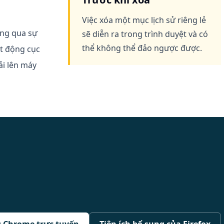
Việc xóa một mục lịch sử riêng lẻ
ông qua sự
sẽ diễn ra trong trình duyệt và có
thể không thể đảo ngược được.
ạt động cục
ải lên máy
 Chrome trực tuyến
Tiện ích bổ sung của Firefox