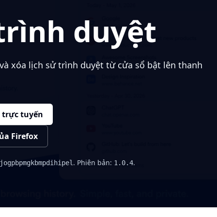
trình duyệt
và xóa lịch sử trình duyệt từ cửa sổ bật lên thanh
trực tuyến
ủa Firefox
. Phiên bản:
.
jogpbpmgkbmpdihipel
1.0.4