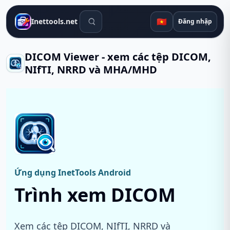
Công cụ tìm kiếm
🇻🇳
Inettools.net
Đăng nhập
DICOM Viewer - xem các tệp DICOM,
NIfTI, NRRD và MHA/MHD
Ứng dụng InetTools Android
Trình xem DICOM
Xem các tệp DICOM, NIfTI, NRRD và