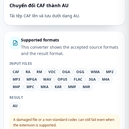
Chuyển đổi CAF thành AU
Tải tệp CAF lên và lưu dưới dạng AU.
Supported formats
This converter shows the accepted source formats
and the result format.
INPUT FILES
CAF
RA
RM
VOC
OGA
OGG
WMA
MP2
MP3
MPGA
WAV
OPUS
FLAC
3GA
M4A
M4P
MPC
MKA
KAR
MMF
M4R
RESULT
AU
A damaged file or a non-standard codec can still fail even when
the extension is supported.