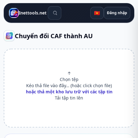
Công cụ tìm kiếm
🇻🇳
Inettools.net
Đăng nhập
Chuyển đổi CAF thành AU
↑
Chọn tệp
Kéo thả file vào đây… (hoặc click chọn file)
hoặc thả một kho lưu trữ với các tập tin
Tải tập tin lên