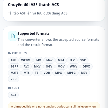
Chuyển đổi ASF thành AC3
Tải tệp ASF lên và lưu dưới dạng AC3.
Supported formats
This converter shows the accepted source formats
and the result format.
INPUT FILES
ASF
WEBM
F4V
M4V
MP4
FLV
3GP
3GPP
AVI
MKV
OGV
MOV
WMV
DIVX
M2TS
MTS
TS
VOB
MPG
MPEG
M2V
VCD
RESULT
AC3
A damaged file or a non-standard codec can still fail even when