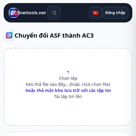
Công cụ tìm kiếm
🇻🇳
Inettools.net
Đăng nhập
Chuyển đổi ASF thành AC3
↑
Chọn tệp
Kéo thả file vào đây… (hoặc click chọn file)
hoặc thả một kho lưu trữ với các tập tin
Tải tập tin lên