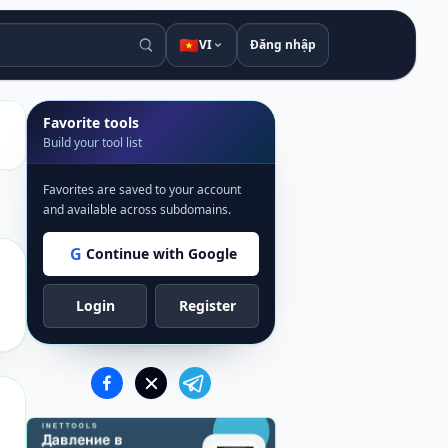
🇻🇳
VI
Đăng nhập
Favorite tools
Build your tool list
Favorites are saved to your account
and available across subdomains.
G
Continue with Google
Login
Register