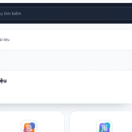
 tìm kiếm
i liệu
iệu